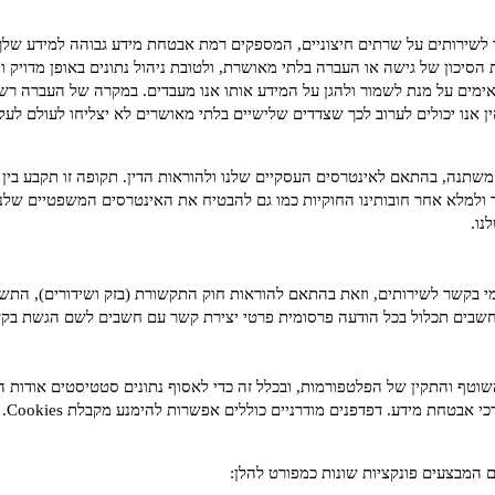
רותים על שרתים חיצוניים, המספקים רמת אבטחת מידע גבוהה למידע שלך. כמ
סיכון של גישה או העברה בלתי מאושרת, ולטובת ניהול נתונים באופן מדויק ווי
אימים על מנת לשמור ולהגן על המידע אותו אנו מעבדים. במקרה של העברה רש
ן אנו יכולים לערוב לכך שצדדים שלישיים בלתי מאושרים לא יצליחו לעולם לע
שתנה, בהתאם לאינטרסים העסקיים שלנו ולהוראות הדין. תקופה זו תקבע בין 
 ולמלא אחר חובותינו החוקיות כמו גם להבטיח את האינטרסים המשפטיים שלנו
נו.
קשר לשירותים, וזאת בהתאם להוראות חוק התקשורת (בזק ושידורים), התשמ"ב-82
 חשבים תכלול בכל הודעה פרסומית פרטי יצירת קשר עם חשבים לשם הגשת ב
Cook-לצורך תפעולן השוטף והתקין של הפלטפורמות, ובכלל זה כדי לאסוף נתונים סטטיסטים
את ה