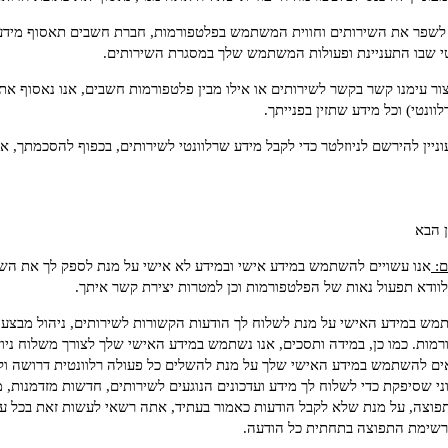
 לשפר את השירותים וחווית המשתמש בפלטפורמות, חברת חשבים תאסוף מידע
 שבו התעניינת ופעולות המשתמש שלך במסגרת השירותים.
ליצור עימנו קשר בקשר לשירותים או אילו מבין פלטפורמות חשבים, אנו נאסוף 
ונטי) וכל מידע שתזין בפנייתך.
וניין להירשם לניוזלטר כדי לקבל מידע שרלוונטי לשירותים, בכפוף להסכמתך, 
 הבא
ם:
אנו עשויים להשתמש במידע אישי ובמידע לא אישי על מנת לספק לך את השיר
לוודא תפעול נאות של הפלטפורמות וכן למטרות יצירת קשר איתך.
מש במידע האישי על מנת לשלוח לך הודעות הקשורות לשירותים, ניהול מבצע א
מות. כמו כן, במידה ותסכים, אנו נשתמש במידע האישי שלך לצורך משלוח ניוזל
 להשתמש במידע האישי שלך על מנת להשלים כל פעולה רלוונטית דרושה וליצו
שסיפקת כדי לשלוח לך מידע ועדכונים הנוגעים לשירותים, חדשות מזדמנות, מ
וצה, על מנת שלא לקבל הודעות כאמור בעתיד, אתה רשאי לעשות זאת בכל עת
רשימת התפוצה בתחתית כל הודעה.