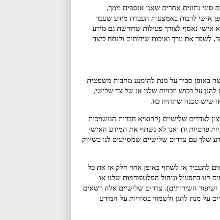
 סוגי נתונים אחרים שאנו אוספים ממך,
ופן אישי לרבות באמצעות העברת מידע שעבר
ידע לא אישי נאסף לצורך פעילות שדורשת גם מידע
, לשפר את ערך ואיכות שירותים ולנתח כיצד
ושה באופן סביר על מנת להימנע מחבות משפטית
 להגן על רכוש וזכויות שלנו או של צד שלישי,
ו שיש סכנה שתהיה כזו.
צון לצדדים שלישיים (להוציא חברות המשויכות
ות פרטיות זו) ואנו לא נשתף את המידע האישי
דע שלך עם צדדים שלישיים שמסייעים לנו בשיווק
ים להעביר או לשתף באופן אחר חלק או את כל
ם לנו בתפעול וניהול הפלטפורמות שלנו או
ם ושיפור השירותים). צדדים שלישיים אלה רשאים
 על מנת להגן ולשמור בסודיות על המידע