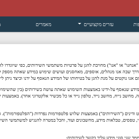
ות
עזרים מקצועיים
מאמרים
מ
"אנחנו"
או
"אנו"
) מחויבת להגן על פרטיות משתמשי השירותים, כפי שיוגדרו להל
י הדרך שבה אנו מנהלים, אוספים, מאחסנים ועושים שימוש במידע שאתה מספק 
ו נוקטים על מנת להגן על בטיחותו של המידע הנאסף על ידנו וכיצד ניתן ליצו
 למידע שנאסף על-ידינו באמצעות השימוש שאתה עושה בשירותים (בין שהשימו
, מחשב נייח, מחשב נייד, טלפון נייד או כל מכשיר אלקטרוני אחר). באמצעות 
ודינים (
"השירותים"
) באמצעות שלוש פלטפורמות נפרדות (
"הפלטפורמות"
). 
, טפסים, טבלאות מידע, מחשבונים ועוד, והכל במטרה להנגיש למשתמשי השי
מך שני סוגי מידע עליך בקשר לשירותים: