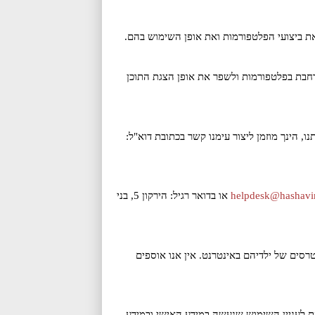
נתח את ביצועי הפלטפורמות ואת אופן השימוש בהם.
יות מורחבת בפלטפורמות ולשפר את אופן הצגת התוכן
 הינך מוזמן ליצור עימנו קשר בכתובת דוא"ל:
helpdesk@hashavim
או בדואר רגיל: הירקון 5, בני
רסים של ילדיהם באינטרנט. אין אנו אוספים
עת לעניין השימוש שנעשה במידע האישי ובמידע