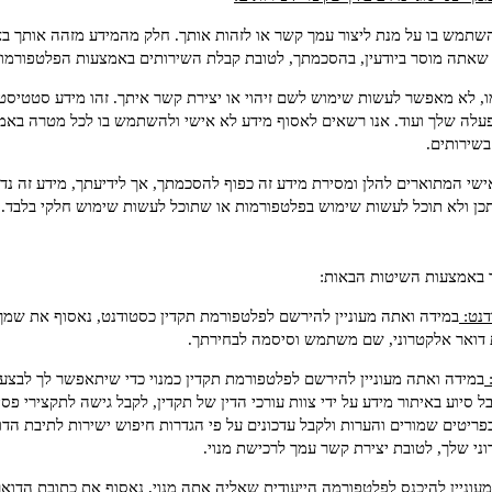
שתמש בו על מנת ליצור עמך קשר או לזהות אותך. חלק מהמידע מזהה אותך באו
ע שאתה מוסר ביודעין, בהסכמתך, לטובת קבלת השירותים באמצעות הפלטפורמות
לא מאפשר לעשות שימוש לשם זיהוי או יצירת קשר איתך. זהו מידע סטטיסטי 
עלה שלך ועוד. אנו רשאים לאסוף מידע לא אישי ולהשתמש בו לכל מטרה באמצ
שירותים.
אישי המתוארים להלן ומסירת מידע זה כפוף להסכמתך, אך לידיעתך, מידע זה נד
כן ולא תוכל לעשות שימוש בפלטפורמות או שתוכל לעשות שימוש חלקי בלבד.
ך באמצעות השיטות הבאות:
דנט:
במידה ואתה מעוניין להירשם לפלטפורמת תקדין כסטודנט, נאסוף את שמך,
ת דואר אלקטרוני, שם משתמש וסיסמה לבחירתך.
:
במידה ואתה מעוניין להירשם לפלטפורמת תקדין כמנוי כדי שיתאפשר לך לבצע 
ל סיוע באיתור מידע על ידי צוות עורכי הדין של תקדין, לקבל גישה לתקצירי פ
בפריטים שמורים והערות ולקבל עדכונים על פי הגדרות חיפוש ישירות לתיבת הדו
ני שלך, לטובת יצירת קשר עמך לרכישת מנוי.
עוניין להיכנס לפלטפורמה הייעודית שאליה אתה מנוי, נאסוף את כתובת הדוא