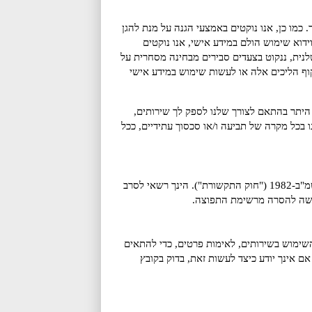
ו כן, אנו נוקטים באמצעי הגנה על מנת להגן
דוא שימוש הולם במידע אישי, אנו נוקטים
לנית, ננקוט בצעדים סבירים מבחינה מסחרית על
קוף הליכים אלה או לעשות שימוש במידע אישי
היתר בהתאם לצורך שלנו לספק לך שירותים,
 בכל מקרה של תביעה ו/או סכסוך עתידיים, ככל
19 (
"חוק התקשורת"
). הינך רשאי לסרב
קשה להסרה מרשימת התפוצה.
 אודות השימוש בשירותים, לאימות פרטים, כדי להתאים
פלטפורמות להעדפותיך האישיות ולצרכי אבטחת מידע. דפדפנים מודרניים כוללים אפשרות להימנע מקבלת Cookies. אם אינך יודע כיצד לעשות זאת, בדוק בקובץ