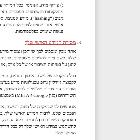
ג)
צירוף מידע אנונימי:
ככל המותר על
מהלקוחות והשותפים העסקיים האחרי
גיבוב (“hashing”). 
אישי, אנו רשאים לצרף את המידע ה
נעשה שימוש בפלטפורמות.
מסירת המידע האישי שלך
אתה מבין ומסכים לכך שייתכן ונמסור מידע
שלנו, לשם ציות להליכים משפטיים, לרבות, ו
להגן על בטיחות הציבור או של כל אדם, או
בכל המקרים של גישה ואיסוף נתונים, המידע
לקבוצת גיידליין גרופ טכנולוגיות מידע בע
אודותיך עם צדדים שלישיים ללא רשותך, אל
השירותים (כגון Google ו-META) באמצעות פלטפורמות המדיה שלהם.
אנא שים לב שבמקרה של מיזוג, רכישה, אר
הנכסים שלנו, לרבות המידע האישי שלך. בנ
באספקת השירותים (לדוגמה, ללא הגבלה, שי
להשתמש במידע האישי שלך רק ככל הדרוש ל
האישי שלך.