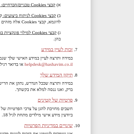
א)
קבצי Cookies טכניים/הכרחיים:
ב)
קבצי Cookies לניתוח ביצועים:
לדוגמא, קבצי Cookies אלה מזהים לאילו עמודים בפלטפורמה הרלוונטית נכנסים משתמשים לעתים קרובות.
ג)
קבצי Cookies למילוי פונקציות בפלטפורמות:
בהן.
זכות לעיין במידע
במידה ותרצה לעיין במידע האישי שלך שנמצ
helpdesk@hashavim.co.il
או בדואר רגיל: הירקון
תיקון המידע שלך
במידה ותרצה שככל הנדרש, נתקן את הרישומ
ברק, ואנו ננסה למלא את בקשתך.
פרטיות של קטינים
חשבים מחויבת להגן על צרכי הפרטיות של יל
ביודעין מידע אישי מילדים מתחת לגיל 18.
שינויים במדיניות הפרטיות
אנו שומרים לעצמנו את הזכות לשנות מדיני