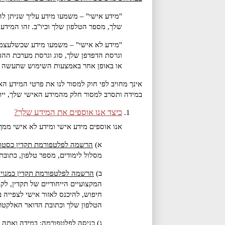
"מידע אישי"
– משמעו מידע עליך שניתן לה
שלך, מספר הטלפון שלך וכיו"ב. זהו המיד
"מידע לא אישי"
– משמעו מידע שכשלעצמו, 
וגרסת הדפדפן שלך, סוג וגרסת מערכת ההפ
או באופן אחר באמצעות השימוש שתעשה ב
אינך מחויב לפי חוק למסור לנו את פרטי המידע ה
במידה ותסרב למסור חלק מהמידע האישי שלך, יית
כיצד אנו אוספים את המידע שלך?
אנו אוספים מידע אישי ומידע לא אישי ממ
א)
הרשמה לפלטפורמת תקדין כסטו
מסלול לימודים, מספר טלפון, כתוב
ב)
הרשמה לפלטפורמת תקדין כמנוי
המקצועיים הייחודיים של תקדין, לקב
חיפוש, להיכנס לאזור אישי לצפייה 
הטלפון שלך וכתובת הדואר האלקטרו
ג)
כניסה לפלטפורמה:
במידה ואתה מ