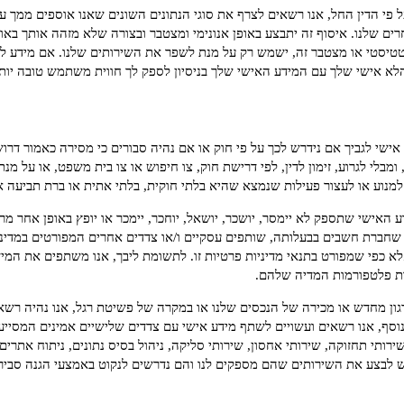
 פי הדין החל, אנו רשאים לצרף את סוגי הנתונים השונים שאנו אוספים ממך עם
ם שלנו. איסוף זה יתבצע באופן אנונימי ומצטבר ובצורה שלא מזהה אותך בא
מידע אנונימי, סטטיסטי או מצטבר זה, ישמש רק על מנת לשפר את השירותים שלנו. אם מ
לא אישי שלך עם המידע האישי שלך בניסיון לספק לך חווית משתמש טובה יותר
 אישי לגביך אם נידרש לכך על פי חוק או אם נהיה סבורים כי מסירה כאמור דר
מבלי לגרוע, זימון לדין, לפי דרישת חוק, צו חיפוש או צו בית משפט, או על מנת
 למנוע או לעצור פעילות שנמצא שהיא בלתי חוקית, בלתי אתית או ברת תביעה א
 האישי שתספק לא יימסר, יושכר, יושאל, יוחכר, יימכר או יופץ באופן אחר מר
"מ שחברת חשבים בבעלותה, שותפים עסקיים ו/או צדדים אחרים המפורטים במדיני
א כפי שמפורט בתנאי מדיניות פרטיות זו. לתשומת ליבך, אנו משתפים את המי
גון מחדש או מכירה של הנכסים שלנו או במקרה של פשיטת רגל, אנו נהיה רשא
וסף, אנו רשאים ועשויים לשתף מידע אישי עם צדדים שלישיים אמינים המסייעי
רותי תחזוקה, שירותי אחסון, שירותי סליקה, ניהול בסיס נתונים, ניתוח אתרי
בצע את השירותים שהם מספקים לנו והם נדרשים לנקוט באמצעי הגנה סבירים