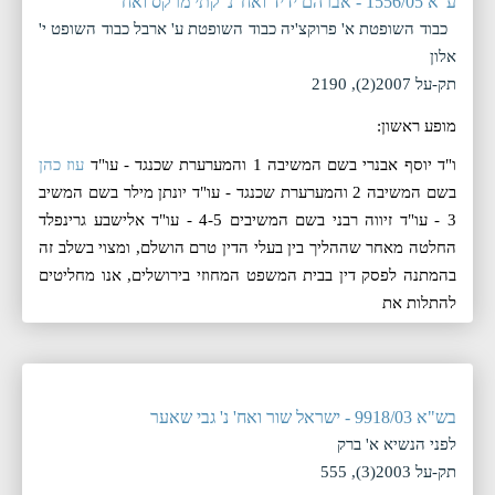
ע"א 1556/05 - אברהם ידיד ואח' נ' קתי מרקס ואח'
כבוד השופטת א' פרוקצ'יה כבוד השופטת ע' ארבל כבוד השופט י'
אלון
תק-על 2007(2), 2190
מופע ראשון:
ו"ד יוסף אבנרי בשם המשיבה 1 והמערערת שכנגד - עו"ד
עוז כהן
בשם המשיבה 2 והמערערת שכנגד - עו"ד יונתן מילר בשם המשיב
3 - עו"ד זיווה רבני בשם המשיבים 4-5 - עו"ד אלישבע גרינפלד
החלטה מאחר שההליך בין בעלי הדין טרם הושלם, ומצוי בשלב זה
בהמתנה לפסק דין בבית המשפט המחוזי בירושלים, אנו מחליטים
להתלות את
בש"א 9918/03 - ישראל שור ואח' נ' גבי שאער
לפני הנשיא א' ברק
תק-על 2003(3), 555