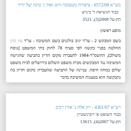
בש"א 6572/08 - ציפורה גוטנמכר-רוט ואח' נ' טינה יעל ידיד
כבוד הנשיאה ד' ביניש
תק-על 2008(3), 3521
מופע ראשון:
בשם המבקש 2 - עו"ד יניב בולגנים בשם המשיבה - עו"ד
עוז כהן
החלטה בפניי בקשה לפי סעיף 78 לחוק בתי המשפט [נוסח
משולב], התשמ"ד-1984 להעברת מקום הדיון בתביעה שהגישה
המשיבה נגד המבקשים מבית משפט השלום בירושלים לבית משפט
שלום במחוז חיפה. עניינה של התביעה שהעברת מקום הדיון בה
נתבקשה הוא בטענות המשיבה בדבר
רע"א 4361/07 - רון אלה נ' אורן רביב
כבוד השופט א' רובינשטיין
תק-על 2007(4), 13615