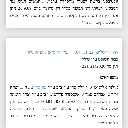
זולטיבפני בקשה לפטור מהפקדת ערבון. 1.המשיב הגיש נגד
המבקש ורעייתו דאז תביעה בסדר דין מקוצר. ביום 26.9.89 ניתן
פסק דין נוכח אי הגשת בקשת רשות להתגונן. בשנת 1997 הגיש
המבקש בקשה לביטול
תא (ירושלים) 4874-11-22 - עזיז אליסיאן נ' יצחק גלזר
כבוד השופט ערן שילה
תק-מח 2026(1), 4221
מופע ראשון:
אילנה אליסיאן 3. איילת כהן ע"י ב"כ עו"ד
עוז כהן
נ ג ד 1. יצחק
גלזר 2. אברהם עמר 3. אלכסנדר פרקש ע"י ב"כ עו"ד יצחק הומינר
בית המשפט המחוזי בירושלים [26.01.2026] כבוד השופט ערן
שילה פסק דין 1. במוקד התביעה שטח בצורת האות Lבקומה
השנייה של בית משותף המורכב משני מבנים מחוברים ברחוב
אלעזר המכבי