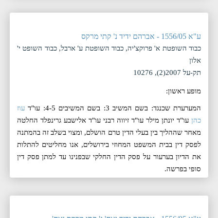
ע"א 1556/05 - אברהם ידיד נ' קתי מרקס
כבוד השופטת א' פרוקצ'יה, כבוד השופטת ע' ארבל, כבוד השופט י'
אלון
תק-על 2007(2), 10276
מופע ראשון:
המערערת שכנגד: בשם המשיב 3: בשם המשיבים 4-5: עו"ד
עוז
כהן
עו"ד יונתן מילר עו"ד זיווה רבני עו"ד אלישבע גרינפלד החלטה
מאחר שההליך בין בעלי הדין טרם הושלם, ומצוי בשלב זה בהמתנה
לפסק דין בבית המשפט המחוזי בירושלים, אנו מחליטים להתלות
את הדיון בערעור על פסק הדין החלקי שבפנינו עד למתן פסק דין
סופי בפרשה.