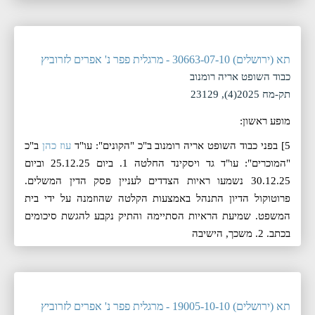
תא (ירושלים) 30663-07-10 - מרגלית פפר נ' אפרים לזרוביץ
כבוד השופט אריה רומנוב
תק-מח 2025(4), 23129
מופע ראשון:
5] בפני כבוד השופט אריה רומנוב ב"כ "הקונים": עו"ד
עוז כהן
ב"כ
"המוכרים": עו"ד גד ויסקינד החלטה 1. ביום 25.12.25 וביום
30.12.25 נשמעו ראיות הצדדים לעניין פסק הדין המשלים.
פרוטוקול הדיון התנהל באמצעות הקלטה שהוזמנה על ידי בית
המשפט. שמיעת הראיות הסתיימה והתיק נקבע להגשת סיכומים
בכתב. 2. משכך, הישיבה
תא (ירושלים) 19005-10-10 - מרגלית פפר נ' אפרים לזרוביץ