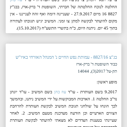
החלטה לנוכח החלטתה של חברתי, השופטת ד' ברק-ארז, בבג"ץ
8827 16 מיום 27.9.2017 - שעניינה דומה ואף זהה לענייננו - אין
מקום להיעתר לבקשה למתן צו זמני. המשיב יגיש תגובתו לעתירה
בתוך 45 יום. ניתנה היום, ‏כ"ה בתשרי התשע"ח (‏15.10.2017).
בג"צ 8827/16 - עמותת נפש החיים נ' המנהל האזרחי באיו"ש
כבוד השופטת ד' ברק-ארז
תק-על 2017(3), 14044
מופע ראשון:
9.2017 בשם העותרת - עו"ד
עוז כהן
בשם המשיב - עו"ד יונתן
נד"ב החלטה 1. הארכות המבוקשות על ידי המשיב ניתנו, ובהמשך
לכך הונחו על שולחני תגובת המשיב לבקשת העותרת להרחבת
הצווים הארעיים וכן הודעה מעדכנת מטעם המשיב. 2. לאחר
שעיינתי בטענות הצדדים לא מצאתי להיעתר לבקשת העותרת