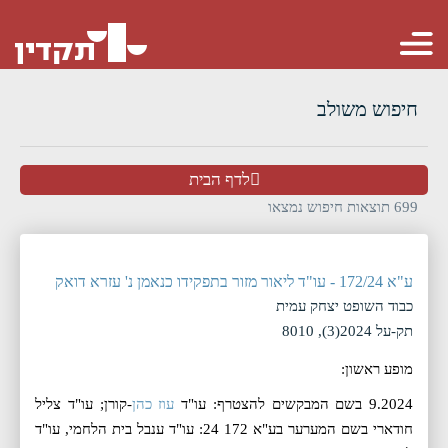
חיפוש משולב
לדף הבית
699
תוצאות חיפוש נמצאו
מיין לפי:
ע"א 172/24 - עו"ד ליאור מזור בתפקידו כנאמן נ' עזרא דואק
מאזכרים
כבוד השופט יצחק עמית
סדר:
תק-על 2024(3), 8010
הצג:
50
מופע ראשון:
9.2024 בשם המבקשים להצטרף: עו"ד
עוז כהן
-קורן; עו"ד צליל
חודארי בשם המערער בע"א 172 24: עו"ד ענבל בית הלחמי, עו"ד