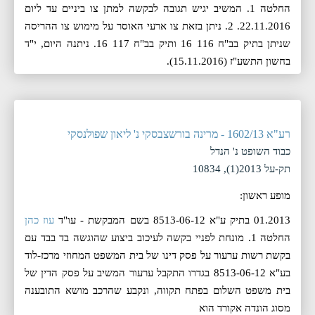
החלטה 1. המשיב יגיש תגובה לבקשה למתן צו ביניים עד ליום
22.11.2016. 2. ניתן בזאת צו ארעי האוסר על מימוש צו ההריסה
שניתן בתיק בב"ח 116 16 ותיק בב"ח 117 16. ניתנה היום, ‏י"ד
בחשון התשע"ז (‏15.11.2016).
רע"א 1602/13 - מרינה בורשצבסקי נ' ליאון שפולנסקי
כבוד השופט נ' הנדל
תק-על 2013(1), 10834
מופע ראשון:
01.2013 בתיק ע"א 8513-06-12 בשם המבקשת - עו"ד
עוז כהן
החלטה 1. מונחת לפניי בקשה לעיכוב ביצוע שהוגשה בד בבד עם
בקשת רשות ערעור על פסק דינו של בית המשפט המחוזי מרכז-לוד
בע"א 8513-06-12 בגדרו התקבל ערעור המשיב על פסק הדין של
בית משפט השלום בפתח תקווה, ונקבע שהרכב מושא התובענה
מסוג הונדה אקורד הוא