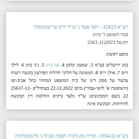
רע"א 324/23 - יוסף אגמי נ' עו"ד יריב שי ישינובסקי
כבוד השופט ד' מינץ
תק-על 2023(1), 2363
מופע ראשון:
בנק ירושלים בע"מ 3. שמעון קלמן 4.
עוז כהן
5. ג'ני כהן 6. לילך
וייס 7. אילן וייס 8. הממונה על הליכי חדלות הפירעון בקשת רשות
ערעור על פסק דינו של בית המשפט המחוזי בתל אביב-יפו
(השופטת א' לושי-עבודי) מיום 22.12.2022 בעחדל"פ 25637-12-
22 בשם המבקשים: עו"ד גלעד נרקיס החלטה דין הבקשה
להידחות. הבקשה אינה
בש"א 3354/22 - מדיה טק בקרה חכמה בע"מ נ' גלינטכנולוגיה