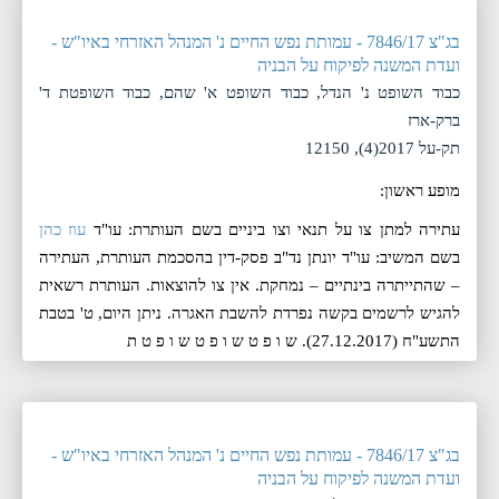
בג"צ 7846/17 - עמותת נפש החיים נ' המנהל האזרחי באיו"ש -
ועדת המשנה לפיקוח על הבניה
כבוד השופט נ' הנדל, כבוד השופט א' שהם, כבוד השופטת ד'
ברק-ארז
תק-על 2017(4), 12150
מופע ראשון:
עתירה למתן צו על תנאי וצו ביניים בשם העותרת: עו"ד
עוז כהן
בשם המשיב: עו"ד יונתן נד"ב פסק-דין בהסכמת העותרת, העתירה
– שהתייתרה בינתיים – נמחקת. אין צו להוצאות. העותרת רשאית
להגיש לרשמים בקשה נפרדת להשבת האגרה. ניתן היום, ‏ט' בטבת
התשע"ח (‏27.12.2017). ש ו פ ט ש ו פ ט ש ו פ ט ת
בג"צ 7846/17 - עמותת נפש החיים נ' המנהל האזרחי באיו"ש -
ועדת המשנה לפיקוח על הבניה