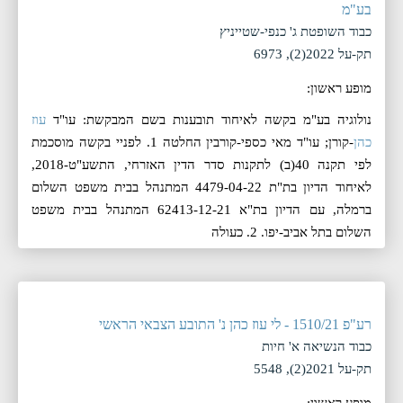
בע"מ
כבוד השופטת ג' כנפי-שטייניץ
תק-על 2022(2), 6973
מופע ראשון:
נולוגיה בע"מ בקשה לאיחוד תובענות בשם המבקשת: עו"ד
עוז
כהן
-קורן; עו"ד מאי כספי-קורבין החלטה 1. לפניי בקשה מוסכמת
לפי תקנה 40(ב) לתקנות סדר הדין האזרחי, התשע"ט-2018,
לאיחוד הדיון בת"ת 4479-04-22 המתנהל בבית משפט השלום
ברמלה, עם הדיון בת"א 62413-12-21 המתנהל בבית משפט
השלום בתל אביב-יפו. 2. כעולה
רע"פ 1510/21 - לי עוז כהן נ' התובע הצבאי הראשי
כבוד הנשיאה א' חיות
תק-על 2021(2), 5548