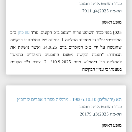
כבוד השופט אריה רומנוב
תק-מח 2025(4), 7911
מופע ראשון:
025] בפני כבוד השופט אריה רומנוב ב"כ הקונים: עו"ד
עוז כהן
ב"כ
המוכרים: עו"ד גד ויסקינד החלטה 1. עניינה של החלטה זו בבקשה
שהוגשה על ידי ב"כ המוכרים ביום 14.9.25 ואשר נושאת את
הכותרת: "תגובה ובקשה מטעם התובעים המוכרים בהמשך
להחלטת כב' ביהמ"ש מיום 10.9.2025". 2. צודק ב"כ הקונים
בטענתו כי עניין הבקשה
תא (ירושלים) 19005-10-10 - מרגלית פפר נ' אפרים לזרוביץ
כבוד השופט אריה רומנוב
תק-מח 2025(3), 20179
מופע ראשון: