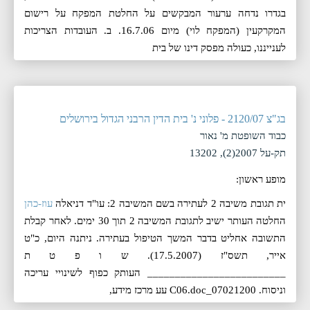
בגדרו נדחה ערעור המבקשים על החלטת המפקח על רישום
המקרקעין (המפקח לוי) מיום 16.7.06. ב. העובדות הצריכות
לענייננו, כעולה מפסק דינו של בית
בג"צ 2120/07 - פלוני נ' בית הדין הרבני הגדול בירושלים
כבוד השופטת מ' נאור
תק-על 2007(2), 13202
מופע ראשון:
ית תגובת משיבה 2 לעתירה בשם המשיבה 2: עו"ד דניאלה
עוז-כהן
החלטה העותר ישיב לתגובת המשיבה 2 תוך 30 ימים. לאחר קבלת
התשובה אחליט בדבר המשך הטיפול בעתירה. ניתנה היום, ‏‏‏‏כ"ט
אייר, תשס"ז (17.5.2007). ש ו פ ט ת
_________________________ העותק כפוף לשינויי עריכה
וניסוח. 07021200_C06.doc עע מרכז מידע,