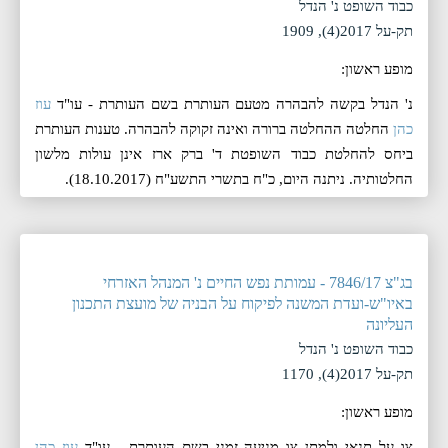
כבוד השופט נ' הנדל
תק-על 2017(4), 1909
מופע ראשון:
נ' הנדל בקשה להבהרה מטעם העותרת בשם העותרת - עו"ד
עוז
כהן
החלטה ההחלטה ברורה ואינה זקוקה להבהרה. טענות העותרת
ביחס להחלטת כבוד השופטת ד' ברק ארז אינן עולות מלשון
החלטותיה. ניתנה היום, ‏כ"ח בתשרי התשע"ח (‏18.10.2017).
בג"צ 7846/17 - עמותת נפש החיים נ' המנהל האזרחי
באיו"ש-ועדת המשנה לפיקוח על הבניה של מועצת התכנון
העליונה
כבוד השופט נ' הנדל
תק-על 2017(4), 1170
מופע ראשון:
צו על תנאי ולמתן צו מניעה זמני בשם העותרת - עו"ד
עוז כהן