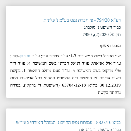
רע"א 794/20 - פז חברת נפט בע"מ נ' פלונית
כבוד השופט נ' סולברג
תק-על 2020(2), 7950
מופע ראשון:
שני סטרול בשם המשיבים 1-3: עו"ד צפריר נגבי; עו"ד
עוז כהן
-קורן;
עו"ד איל אניאתי; עו"ד דניאל חברוני בשם המשיבה 4: עו"ד ד"ר
טלי מרקוס בשם המשיבה 5: עו"ד נועם מחלב החלטה 1. בקשת
רשות ערעור על החלטת בית המשפט המחוזי בתל אביב-יפו מיום
30.12.2019 בת"א 63704-12-18 (השופטת ד' ברקאי), בגדרה
נדחתה בקשת
בג"צ 8827/16 - עמותת נפש החיים נ' המנהל האזרחי באיו"ש
כבוד השופטת ד' ברק-ארז