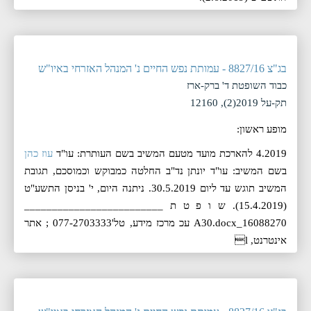
בג"צ 8827/16 - עמותת נפש החיים נ' המנהל האזרחי באיו"ש
כבוד השופטת ד' ברק-ארז
תק-על 2019(2), 12160
מופע ראשון:
4.2019 להארכת מועד מטעם המשיב בשם העותרת: עו"ד
עוז כהן
בשם המשיב: עו"ד יונתן נד"ב החלטה כמבוקש וכמוסכם, תגובת
המשיב תוגש עד ליום 30.5.2019. ניתנה היום, ‏י' בניסן התשע"ט
(‏15.4.2019). ש ו פ ט ת _________________________
16088270_A30.docx עכ מרכז מידע, טל'077-2703333 ; אתר
אינטרנט, l