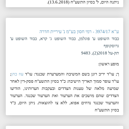
ניתנה היום, ‏ל' בסיון התשע"ח (‏13.6.2018).
ע"א 3974/17 - רמי חסון בע"מ נ' עיריית חדרה
כבוד השופט ע' פוגלמן, כבוד השופט ג' קרא, כבוד השופט ע'
גרוסקופף
תק-על 2018(2), 9483
מופע ראשון:
ך; עו"ד יריב רונן בשם המשיבה והמערערת שכנגד: עו"ד
עוז כהן
;
עו"ד עופר סמוך תאריך הישיבה: כ"ד בסיון התשע"ח פסק-דין לאחר
שמיעה מלאה של טענות הצדדים ובעקבות הערותינו, הודיעו
הצדדים שהם מושכים את הערעור ואת הערעור שכנגד. הערעור
והערעור שכנגד נדחים אפוא, ללא צו להוצאות. ניתן היום, ‏כ"ד
בסיון התשע"ח