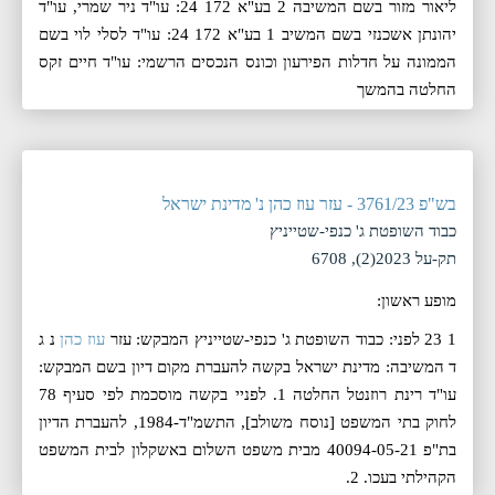
ליאור מזור בשם המשיבה 2 בע"א 172 24: עו"ד ניר שמרי, עו"ד
יהונתן אשכנזי בשם המשיב 1 בע"א 172 24: עו"ד לסלי לוי בשם
הממונה על חדלות הפירעון וכונס הנכסים הרשמי: עו"ד חיים זקס
החלטה בהמשך
בש"פ 3761/23 - עזר עוז כהן נ' מדינת ישראל
כבוד השופטת ג' כנפי-שטייניץ
תק-על 2023(2), 6708
מופע ראשון:
1 23 לפני: כבוד השופטת ג' כנפי-שטייניץ המבקש: עזר
עוז כהן
נ ג
ד המשיבה: מדינת ישראל בקשה להעברת מקום דיון בשם המבקש:
עו"ד רינת רוזנטל החלטה 1. לפניי בקשה מוסכמת לפי סעיף 78
לחוק בתי המשפט [נוסח משולב], התשמ"ד-1984, להעברת הדיון
בת"פ 40094-05-21 מבית משפט השלום באשקלון לבית המשפט
הקהילתי בעכו. 2.