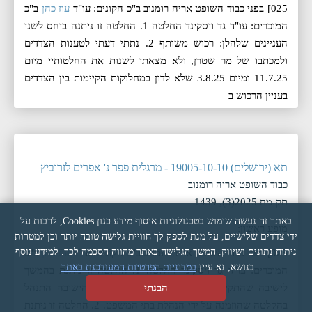
025] בפני כבוד השופט אריה רומנוב ב"כ הקונים: עו"ד
עוז כהן
ב"כ
המוכרים: עו"ד גד ויסקינד החלטה 1. החלטה זו ניתנה ביחס לשני
העניינים שלהלן: רכוש משותף 2. נתתי דעתי לטענות הצדדים
ולמכתבו של מר שטרן, ולא מצאתי לשנות את החלטותיי מיום
11.7.25 ומיום 3.8.25 שלא לדון במחלוקות הקיימות בין הצדדים
בעניין הרכוש ב
תא (ירושלים) 19005-10-10 - מרגלית פפר נ' אפרים לזרוביץ
כבוד השופט אריה רומנוב
תק-מח 2025(3), 1439
באתר זה נעשה שימוש בטכנולוגיות איסוף מידע כגון Cookies, לרבות על
מופע ראשון:
ידי צדדים שלישיים, על מנת לספק לך חוויית גלישה טובה יותר וכן למטרות
ניתוח נתונים ושיווק. המשך הגלישה באתר מהווה הסכמה לכך. למידע נוסף
025] בפני כבוד השופט אריה רומנוב ב"כ הקונים: עו"ד
עוז כהן
ב"כ
בנושא, נא עיין
במדיניות הפרטיות המעודכנת באתר
.
המוכרים: עו"ד גד ויסקינד החלטה 1. החלטה זו ניתנת בהמשך
לישיבה שהתקיימה אתמול, 10.7.25. פרוטוקול הישיבה התנהל
הבנתי
בהקלטה שהוזמנה על ידי הנהלת בתי המשפט. 2. החלטה זו ניתנת