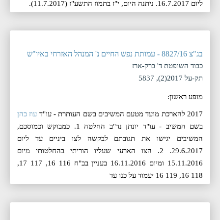
ליום 16.7.2017. ניתנה היום, ‏י"ז בתמוז התשע"ז (‏11.7.2017).
בג"צ 8827/16 - עמותת נפש החיים נ' המנהל האזרחי באיו"ש
כבוד השופטת ד' ברק-ארז
תק-על 2017(2), 5837
מופע ראשון:
2017 להארכת מועד מטעם המשיבים בשם העותרת - עו"ד
עוז כהן
בשם המשיב - עו"ד יונתן נד"ב החלטה 1. כמבוקש וכמוסכם,
המשיבים יגישו את תגובתם לבקשה לצו ביניים עד ליום
29.6.2017. 2. הצו הארעי שעליו הוריתי בהחלטותי מיום
15.11.2016 ומיום 16.11.2016 בעניין בב"ח 116 16, 117 17,
118 16, 119 16 יעמוד על כנו עד