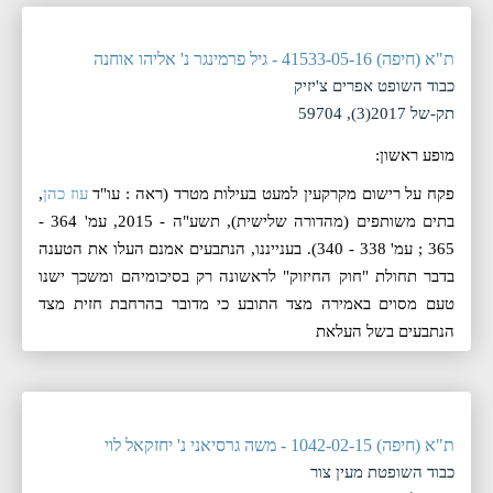
ת"א (חיפה) 41533-05-16 - גיל פרמינגר נ' אליהו אוחנה
כבוד השופט אפרים צ'יזיק
תק-של 2017(3), 59704
מופע ראשון:
פקח על רישום מקרקעין למעט בעילות מטרד (ראה : עו"ד
עוז כהן
,
בתים משותפים (מהדורה שלישית), תשע"ה - 2015, עמ' 364 -
365 ; עמ' 338 - 340). בענייננו, הנתבעים אמנם העלו את הטענה
בדבר תחולת "חוק החיזוק" לראשונה רק בסיכומיהם ומשכך ישנו
טעם מסוים באמירה מצד התובע כי מדובר בהרחבת חזית מצד
הנתבעים בשל העלאת
ת"א (חיפה) 1042-02-15 - משה גרסיאני נ' יחזקאל לוי
כבוד השופטת מעין צור