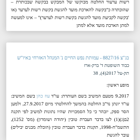
רשות ערעור החלטה מבוקשו של המבקש בבקשה שבכותרת –
שהוכתרה כ"בקשה להארכת מועד להגשת בקשת רשות לערער (או
'בקשה לקביעת מועד להגשת בקשת רשות לערער)" – אינו למעשה
למתן הארכת מועד אלא למתן
בג"צ 8827/16 - עמותת נפש החיים נ' המנהל האזרחי באיו"ש
כבוד השופטת ד' ברק-ארז
תק-על 2017(4), 38
מופע ראשון:
9.2017 מטעם המשיב בשם העותרת: עו"ד
עוז כהן
בשם המשיב:
עו"ד יונתן נד"ב החלטה בהמשך להחלטתי מיום 27.9.2017, ולמען
הסר ספק, יובהר כי כל הסמכויות שהיו נתונות למשיב לפי תקנה
2ב(ג)(1) לצו בדבר העברת טובין (יהודה ושומרון) (מס' 1252),
התשמ"ח-1998, תקנות בדבר העברת טובין (הובלת מבנים יבילים)
עובר להגשת