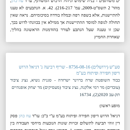
ים משותפים - בניה שימוש וניהול הרכוש המשותף, עו"ד
עוז כהן
,
מהד' 2 תשס"ט-2009, עמ' 216-217). 42. א. הנתבעים לא טענו
להתיישנות, אלא בשפה רפה ובמלה בודדה בסיכומיהם. נראה שאין
תחולה לגופה למוסד ההתיישנות אך ממילא אין בכוונתי לדוש בכך,
שכן זו טענה שעל הנתבע לעורר בהזדמנות הראשונה בהליך,
שאחרת החמיץ
סע"ש (ירושלים) 8756-08-16 - שריף רביעה נ' דניאל הרוש
דיפון חפירה ופיתוח בע"מ
כבוד השופטת שרה ברוינר ישרזדה - סגנית נשיא, נציג ציבור
(עובדים) מר רמי אלקנה, נציג ציבור (מעסיקים) מר יצחק אופנהיים
תק-עב 2020(2), 16734
מופע ראשון:
דניאל הרוש דיפון חפירה ופיתוח בע"מ ע"י ב"כ: עו"ד
עוז כהן
פסק
דין זוהי תביעה לתשלום זכויות שונות הנובעות מיחסי העבודה בין