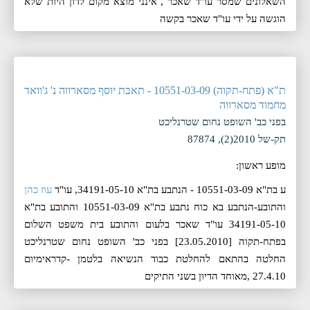
השאלונים שמסר עו"ד שאכר , אינני מוצא מקום לדון היות שלא
הוגשה על ידי עו"ד שאכר בקשה
ת"א (פתח-תקוה) 10551-03-09 - תאבת יוסף מסארווה נ' ג'וואד
מחמוד מסארווה
בפני כב' השופט נחום שטרנליכט
תק-של 2010(2), 87874
מופע ראשון:
ע בת"א 10551-03-09 - הנתבע בת"א 34191-05-10, עו"ד
עוז כהן
והתובע-הנתבע בא כוח נתבע בת"א 10551-03-09 והתובע בת"א
34191-05-10 עו"ד שאכר בלעום והתובע בית משפט השלום
בפתח-תקוה [23.05.2010] בפני כב' השופט נחום שטרנליכט
החלטה בהתאם להחלטת כבוד הנשיאה בלטמן -קדראימיום
27.4.10 ,מאוחד הדיון בשני התיקים