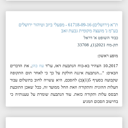
ת"א (ירושלים) 61718-09-16 - מפעלי ביוב וטיהור ירושלים
בע"מ נ' מועצה מקומית גבעת זאב
כבוד השופט א' דראל
תק-מח 2021(1), 33708
מופע ראשון:
10.2017 הצהיר בא-כוח הנתבעת דאז, עו"ד
עוז כהן
, את הדברים
הבאים: "...הנתבעת איננה חולקת על כך כי לאחר תום התקופה
שקבועה בסעיף 5(1)(ב) להסכם, היא עשויה לחוב בתשלום עבור
העלות ההונית והתקורה וזאת החל ממועד זה, ככל שאכן התובעת
תבסס עלות ותקורה כזאת. עוד הנתבעת שומרת על טענותיה כי
בחישוב הסכום המגיע