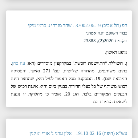
הפ (תל אביב) 37002-06-19 - שחר מזרחי נ' כרמי מיקי
כבוד השופט יונה אטדגי
תק-מח 2020(2), 23888
מופע ראשון:
ן, השוללת "התיישנות רוכשת" במקרקעין מוסדרים (ראו:
עוז כהן
,
בתים משותפים, מהדורה שלישית, עמ' 271 ואילך, והפסיקה
המובאת שם). 19. המסקנה מכל האמור לעיל היא, שהחצר הינה
רכוש משותף של כל בעלי הדירות בבניין כיום והיא איננה רכוש של
הבעלים המקוריים בלבד. הגג 20. אזכיר כי מחלוקת זו נוגעת
לשאלת הצמדת הגג
עש"א (חיפה) 19110-02-16 - אלון עדני נ' אורי ואקנין