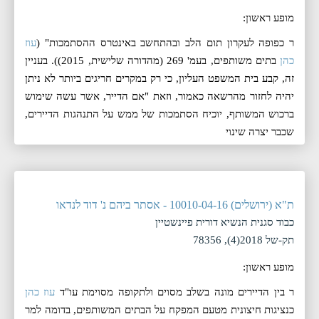
מופע ראשון:
ר כפופה לעקרון תום הלב ובהתחשב באינטרס ההסתמכות" (
עוז
כהן
בתים משותפים, בעמ' 269 (מהדורה שלישית, 2015)). בעניין
זה, קבע בית המשפט העליון, כי רק במקרים חריגים ביותר לא ניתן
יהיה לחזור מהרשאה כאמור, וזאת "אם הדייר, אשר עשה שימוש
ברכוש המשותף, יוכיח הסתמכות של ממש על התנהגות הדיירים,
שכבר יצרה שינוי
ת"א (ירושלים) 10010-04-16 - אסתר ביהם נ' דוד לנדאו
כבוד סגנית הנשיא דורית פיינשטיין
תק-של 2018(4), 78356
מופע ראשון:
ר בין הדיירים מונה בשלב מסוים ולתקופה מסוימת עו"ד
עוז כהן
כנציגות חיצונית מטעם המפקח על הבתים המשותפים, בדומה למר