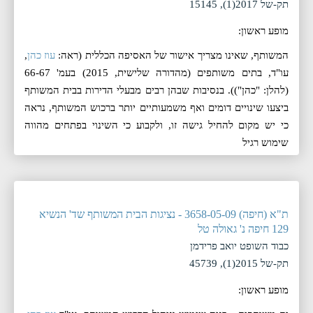
תק-של 2017(1), 15145
מופע ראשון:
המשותף, שאינו מצריך אישור של האסיפה הכללית (ראה:
עוז כהן
,
עו"ד, בתים משותפים (מהדורה שלישית, 2015) בעמ' 66-67
(להלן: "כהן")). בנסיבות שבהן רבים מבעלי הדירות בבית המשותף
ביצעו שינויים דומים ואף משמעותיים יותר ברכוש המשותף, נראה
כי יש מקום להחיל גישה זו, ולקבוע כי השינוי בפתחים מהווה
שימוש רגיל
ת"א (חיפה) 3658-05-09 - נציגות הבית המשותף שד' הנשיא
129 חיפה נ' גאולה טל
כבוד השופט יואב פרידמן
תק-של 2015(1), 45739
מופע ראשון: