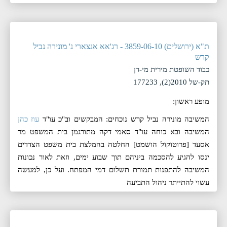
ת"א (ירושלים) 3859-06-10 - רג'אא אנצארי נ' מונירה נביל
קרש
כבוד השופטת מירית מי-דן
תק-של 2010(2), 177233
מופע ראשון:
המשיבה מונירה נביל קרש נוכחים: המבקשים וב"כ עו"ד
עוז כהן
המשיבה ובא כוחה עו"ד סאמי דקה מתורגמן בית המשפט מר
אסעד [פרוטוקול הושמט] החלטה בהמלצת בית משפט הצדדים
ינסו להגיע להסכמה ביניהם תוך שבוע ימים, וזאת לאור נכונות
המשיבה להתפנות תמורת תשלום דמי המפתח. ועל כן, למעשה
עשוי להתייתר ניהול התביעה