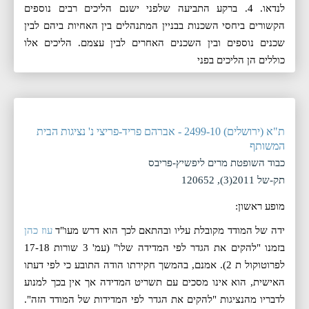
לנדאו. 4. ברקע התביעה שלפני ישנם הליכים רבים נוספים
הקשורים ביחסי השכנות בבניין המתנהלים בין האחיות ביהם לבין
שכנים נוספים ובין השכנים האחרים לבין עצמם. הליכים אלו
כוללים הן הליכים בפני
ת"א (ירושלים) 2499-10 - אברהם פריד-פריצי נ' נציגות הבית
המשותף
כבוד השופטת מרים ליפשיץ-פריבס
תק-של 2011(3), 120652
מופע ראשון:
ידה של המודד מקובלת עליו ובהתאם לכך הוא דרש מעו"ד
עוז כהן
בזמנו "להקים את הגדר לפי המדידה שלו" (עמ' 3 שורות 17-18
לפרוטוקול ת 2). אמנם, בהמשך חקירתו הודה התובע כי לפי דעתו
האישית, הוא אינו מסכים עם תשריט המדידה אך אין בכך למנוע
לדבריו מהנציגות "להקים את הגדר לפי המדידות של המודד הזה".