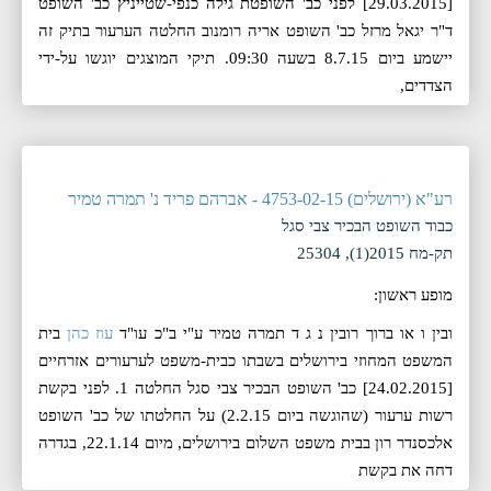
[29.03.2015] לפני כב' השופטת גילה כנפי-שטייניץ כב' השופט
ד"ר יגאל מרזל כב' השופט אריה רומנוב החלטה הערעור בתיק זה
יישמע ביום 8.7.15 בשעה 09:30. תיקי המוצגים יוגשו על-ידי
הצדדים,
רע"א (ירושלים) 4753-02-15 - אברהם פריד נ' תמרה טמיר
כבוד השופט הבכיר צבי סגל
תק-מח 2015(1), 25304
מופע ראשון:
ובין ו או ברוך רובין נ ג ד תמרה טמיר ע"י ב"כ עו"ד
עוז כהן
בית
המשפט המחוזי בירושלים בשבתו כבית-משפט לערעורים אזרחיים
[24.02.2015] כב' השופט הבכיר צבי סגל החלטה 1. לפני בקשת
רשות ערעור (שהוגשה ביום 2.2.15) על החלטתו של כב' השופט
אלכסנדר רון בבית משפט השלום בירושלים, מיום 22.1.14, בגדרה
דחה את בקשת