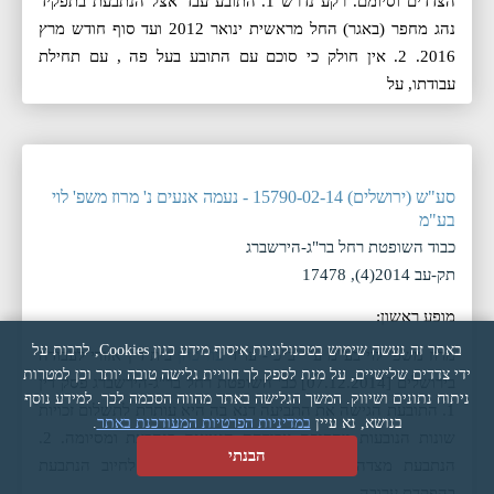
הצדדים וסיומם. רקע נדרש 1. התובע עבד אצל הנתבעת בתפקיד
נהג מחפר (באגר) החל מראשית ינואר 2012 ועד סוף חודש מרץ
2016. 2. אין חולק כי סוכם עם התובע בעל פה , עם תחילת
עבודתו, על
סע"ש (ירושלים) 15790-02-14 - נעמה אנעים נ' מרוז משפ' לוי
בע"מ
כבוד השופטת רחל בר"ג-הירשברג
תק-עב 2014(4), 17478
מופע ראשון:
באתר זה נעשה שימוש בטכנולוגיות איסוף מידע כגון Cookies, לרבות על
מרוז משפ' לוי בע"מ ע"י ב"כ - עו"ד
עוז כהן
בית דין אזורי לעבודה
ידי צדדים שלישיים, על מנת לספק לך חוויית גלישה טובה יותר וכן למטרות
בירושלים [07.12.2014] כב' השופטת רחל בר"ג-הירשברג פסק דין
ניתוח נתונים ושיווק. המשך הגלישה באתר מהווה הסכמה לכך. למידע נוסף
1. התובעת הגישה את התביעה דנא בה היא עותרת לתשלום זכויות
בנושא, נא עיין
במדיניות הפרטיות המעודכנת באתר
.
שונות הנובעות מתקופת עבודתה הנטענת בנתבעת ומסיומה. 2.
הבנתי
הנתבעת מצדה הגישה כתב הגנה וכן בקשה לחיוב הנתבעת
בהפקדת ערובה