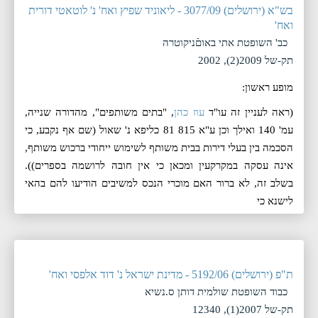
בש"א (ירושלים) 3077/09 - ליאוניד שפיץ ואח' נ' לוטאטי דורית
ואח'
כב' השופטת אתי באוםֿֿניקוטרה
תק-של 2009(2), 2002
מופע ראשון:
(ראה לעניין זה עו"ד
עוז כהן
, "בתים משותפים", מהדורה שנייה,
עמ' 140 ואילך וכן ע"א 815 81 כליפא נ' שאול (שם אף נקבע, כי
הסכמה בין בעלי דירות בבית משותף לשימוש ייחודי ברכוש משותף,
אינה עסקה במקרקעין ומכאן כי אין חובה לרושמה בספרים)).
בשלב זה, לא ברור האם מוכרי הנכס למשיבים הודיעו להם בהאי
לישנא כי
ת"פ (ירושלים) 5192/06 - מדינת ישראל נ' דוד אלפסי ואח'
כבוד השופטת שולמית דותן ס.נשיא
תק-של 2007(1), 12340