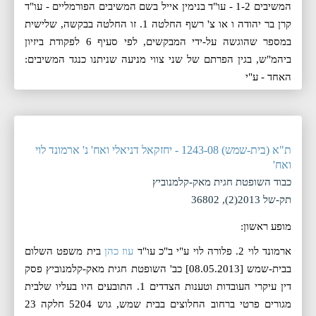
המשיבים 1-2 - עו"ד בנימין אייל בשם המשיבים הפורמליים - עו"ד
קרן בר יהודה ו או צ' רשף החלטה 1. זו החלטה בבקשה, שלישית
במספר שהוגשה על-ידי המבקשים, לפי סעיף 6 לפקודת ביזיון
ביהמ"ש, בגין הפרתם של שני צווי מניעה שניתנו כנגד המשיבים:
האחד - ע"י
ת"א (בית-שמש) 1243-08 - יחזקאל דניאלי ואח' נ' ארמונד לוי
ואח'
כבוד השופטת חגית מאק-קלמנוביץ
תק-של 2013(2), 36802
מופע ראשון:
ארמונד לוי 2. פלורה לוי ע"י ב"כ עו"ד
עוז כהן
בית משפט השלום
בבית-שמש [08.05.2013] כב' השופטת חגית מאק-קלמנוביץ פסק
דין עיקרי העובדות וטענות הצדדים 1. התובעים היו בעליו שלבית
מגורים פרטי ברחוב החלוצים בבית שמש, גוש 5204 חלקה 23