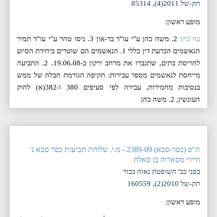
תק-של 2011(4), 85314
מופע ראשון:
עוז כהן
2. משה כהן ע"י עו"ד בר-און 3. ניסו טהר ע"י עו"ד תמיר
הנאשמים הכרעת דין כללי 1. הנאשמים הם שוטרים ביחידת הסיוע
להריסת בתים, שתגברו את מרחב ירקון ב-19.06.08. 2. התביעה
מייחסת לנאשמים מספר עבירות: תקיפה הגורמת חבלה של ממש
בנסיבות מחמירות, עבירה לפי סעיפים 380 ו-382(א) לחוק
העונשין, 2. משה כהן
ת"פ (כפר-סבא) 2389-09 - מ.י. שלוחת תביעות כפר סבא נ'
חיירי מסארוה בן סאלח
בפני כב' השופטת נאוה בכור
תק-של 2010(2), 160559
מופע ראשון: