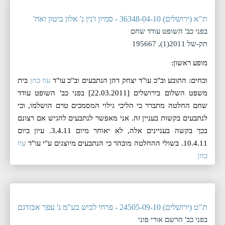
ת"א (ירושלים) 36348-04-10 - סמיון ז'נין נ' אלון ביטון ואח'
בפני כב' השופט עודד שחם
תק-של 2011(1), 195667
מופע ראשון:
וכחים: התובע וב"כ עו"ד יצחק דהן הנתבעים וב"כ עו"ד
עוז כהן
בית
משפט השלום בירושלים [22.03.2011] בפני כב' השופט עודד
שחם החלטה מתברר כי הליכי גילוי המסמכים טרם הושלמו, וכי
לנתבעים בקשות בעניין זה. אני מאפשר לנתבעים להגיש אם רצונם
בכך בקשה בעניינים אלה, לא יאוחר מיום 3.4.11. עיון ביום
10.4.11. בשולי ההחלטה מובהר כי הנתבעים מיוצגים ע"י עו"ד
עוז
כהן
ת"ט (ירושלים) 24505-09-10 - פרחי לכיש בע"מ נ' עפר אבודגם
בפני כב' הרשם אורי פוני