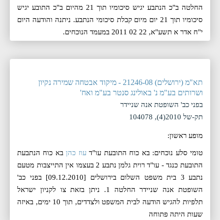
החלטה ב"כ הנתבע יגיש סיכומיו תוך 21 מהיום ב"כ התובע יגיש
סיכומיו תוך 21 יום מיום קבלת סיכומי הנתבע. ניתנה והודעה היום
י"ח אדר א תשע"א, 22 02 2011 במעמד הנוכחים.
תא"מ (ירושלים) 21246-08 - מיקוד אבטחה שמירה נקיון
ושרותים בע"מ נ' באולינג סנטר בע"מ ואח'
בפני כב' השופטת אנה שניידר
תק-של 2010(4), 104078
מופע ראשון:
טומי סלע נוכחים: בא כוח התובעת עו"ד
עוז כהן
בא כוח הנתבעת
התובעת כנגד - עו"ד רוית גלמן נתבע 2 בעצמו אין התייצבות מטעם
נתבע 3 בית משפט השלום בירושלים [09.12.2010] בפני כב'
השופטת אנה שניידר החלטה 1. ניתן בזאת צו לקניון ישראל
תלפיות להגיש הודעה לבית המשפט ולצדדים, תוך 10 ימים, באיזה
שעות היתה פתוחה