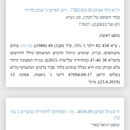
ת"א (תל אביב) 7382-03-20 - רונן חפיזוב נ' יעקב מזרחי
כבוד השופט טל חבקין, סגן נשיא
תק-של 2022(2), 77027
מופע ראשון:
; ע"א 458 82 וילנר נ' גולני, פ"ד מב(1) 49 (1988);
עוז כהן
בתים
משותפים: בנייה, שימוש וניהול הרכוש המשותף כולל חידושים
בתמ"א 38 47-46 (מהדורה שלישית 2015)). בנייה הטעונה היתר
בלא שניתן כזה היא ככלל שימוש בלתי סביר ברכוש המשותף (ת"א
(שלום ת"א) 47094-09-17 דרעי נ' גואטה, פסקה 13
(23.6.2019); מיגל
ת"פ (תל אביב) 4639-09 - מ.י. המחלקה לחקירות שוטרים נ' עוז
כהן
שופט דניאל בארי