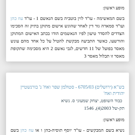
מופע ראשון:
בשם המאשימה - עו"ד לוין בוטביה בשם הנאשם 1 - עו"ד
עוז כהן
ועו"ד סמארה גזר דין לאחר שהוגש אישום מתוקן בתיק זה הסכימו
הצדדים להסדר טיעון לפיו הנאשמים הודו בכתב האישום המתוקן
והורשעו, כאשר התביעה מבקשת להטיל על כל אחד מהם עונש
מאסר בפועל של 11 חדשים, לגבי נאשם 2 היא מסכימה שתקופת
מאסר זו תכלול מאסר 3
בש"א (ירושלים) 6705/03 - סטולמן שפר ואח' נ' בורנשטיין
יהודית ואח'
כבוד השופט, יצחק שמעוני ס. נשיא
תק-של 2003(4), 1546
מופע ראשון:
נשיא בשם המבקשים - עו"ד יוסף תוסיה-כהן ו או
עוז כהן
בשם