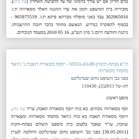
טרם הדיון אם יש צורך בזימונו של עד התביעה האחרון (
עוז כהן
).
מזכירות בית המשפט תזמן את עדי ההגנה חאלד מסארווה ת.ז.
302065016 עבד באני מופלח מברתא פיקא ת.ז. 965975519 -
בכפוף להפקדה כנדרש. הנאשם מוזהר בדבר חובת התייצבותו.
ניתנה והודעה היום ג' סיון תש"ע, 16 05 2010 במעמד הנוכחים.
ת"א (פתח-תקוה) 10551-03-09 - יוסוף מסאורה תאבת נ' ג'וואד
מחמוד מסארווה
בפני כב' השופט נחום שטרנליכט
תק-של 2011(2), 110430
מופע ראשון:
וסף מסארווה נוכחים: בא כוח יוסף מסאורה תאבת, עו"ד
עוז כהן
,
ויוסף מסאורה תאבת בא כוח ג'וואד מחמוד מסארווה ומצארוה
שווכת, עו"ד שאכר בלעום בית משפט השלום בפתח-תקוה
[30.05.2011] בפני כב' השופט נחום שטרנליכט החלטה לעניין