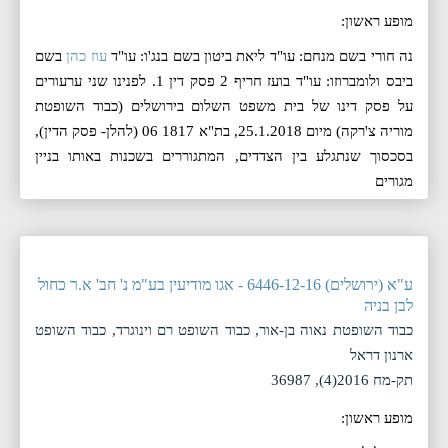
מופע ראשון:
נה חורי בשם מנחם: עו"ד ליאת ביטון בשם בנג'ו: עו"ד
עוז כהן
בשם
ביבס ולומברוזו: עו"ד בועז חריף 2 פסק דין 1. לפנינו שני ערעורים
על פסק דינו של בית משפט השלום בירושלים (כבוד השופטת
מוריה צ'רקה) מיום 25.1.2018, בת"א 1817 06 (להלן- פסק הדין),
בסכסוך שנתגלע בין הצדדים, המתגוררים בשכנות באותו בניין
מגורים
ע"א (ירושלים) 6446-12-16 - אגו מודיעין בע"מ נ' חב' א.ר כחול
לבן בניה
כבוד השופטת נאוה בן-אור, כבוד השופט רם וינוגרד, כבוד השופט
ארנון דראל
תק-מח 2016(4), 36987
מופע ראשון: