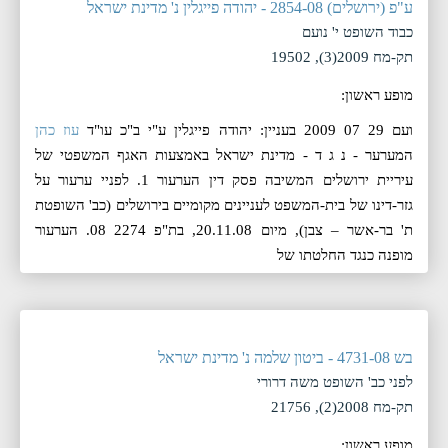
ע"פ (ירושלים) 2854-08 - יהודה פייגלין נ' מדינת ישראל
כבוד השופט י' נועם
תק-מח 2009(3), 19502
מופע ראשון:
ועם 29 07 2009 בעניין: יהודה פייגלין ע"י ב"כ עו"ד
עוז כהן
המערער - נ ג ד - מדינת ישראל באמצעות האגף המשפטי של
עיריית ירושלים המשיבה פסק דין הערעור 1. לפניי ערעור על
גזר-דינו של בית-המשפט לעניינים מקומיים בירושלים (כב' השופטת
ת' בר-אשר – צבן), מיום 20.11.08, בת"פ 2274 08. הערעור
מופנה כנגד החלטתו של
בש 4731-08 - ביטון שלמה נ' מדינת ישראל
לפני כב' השופט משה דרורי
תק-מח 2008(2), 21756
מופע ראשון: