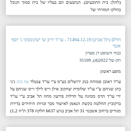
(להלן: בית התובעים). הנתבעים הם בעליו של בית סמוך הגובל
בחלקו המזרחי של
חדלפ (תל אביב) 71494-12-19 - עו"ד יריב שי ישינובסקי נ' יוסף
אגמי
כבוד השופט דן סעדון
תק-של 2022(4), 35109
מופע ראשון:
עו"ד ראובן סמוחה בנק ירושלים בע"מ ע"י עו"ד צנטלר
עוז כהן
ג'ני
כהן שניהם ע"י עו"ד שלומית יצחקוב אילן וייס לילך וייס שניהם על
ידי עו"ד הדס ממונה על חדלות פירעון מחוז תל אביב ע"י עו"ד
ברקוביץ החלטה בקשת הנאמן לאישור מכר זכויות היחידים בדירת
מגורים ברחוב אשכנזי 31 תל אביב (גוש 6637 חלקה 378 ת"ח 1,2)