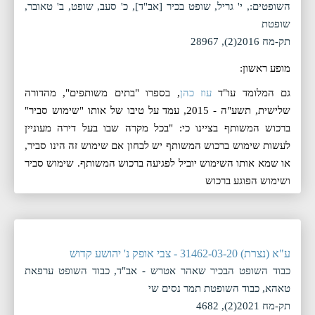
השופטים:, י' גריל, שופט בכיר [אב"ד], כ' סעב, שופט, ב' טאובר,
שופטת
תק-מח 2016(2), 28967
מופע ראשון:
גם המלומד עו"ד
עוז כהן
, בספרו "בתים משותפים", מהדורה
שלישית, תשע"ה - 2015, עמד על טיבו של אותו "שימוש סביר"
ברכוש המשותף בציינו כי: "בכל מקרה שבו בעל דירה מעוניין
לעשות שימוש ברכוש המשותף יש לבחון אם שימוש זה הינו סביר,
או שמא אותו השימוש יוביל לפגיעה ברכוש המשותף. שימוש סביר
ושימוש הפוגע ברכוש
ע"א (נצרת) 31462-03-20 - צבי אופק נ' יהושע קדוש
כבוד השופט הבכיר שאהר אטרש - אב"ד, כבוד השופט ערפאת
טאהא, כבוד השופטת תמר נסים שי
תק-מח 2021(2), 4682