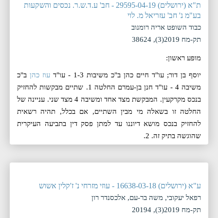
ת"א (ירושלים) 29595-04-19 - חב' ע.ד.ש.ר. נכסים והשקעות
בע"מ נ' חב' עזריאל מ. לוי
כבוד השופט אריה רומנוב
תק-מח 2019(3), 38624
מופע ראשון:
יוסף בן דור; עו"ד חיים כהן ב"כ משיבות 1-3 - עו"ד
עוז כהן
ב"כ
משיבה 4 - עו"ד חנן בן-עמרם החלטה 1. שתיים מבקשות להחזיק
בנכס מקרקעין. המבקשת מצד אחד ומשיבה 4 מצד שני. עניינה של
החלטה זו בשאלה מי מבין השתיים, אם בכלל, תהיה רשאית
להחזיק בנכס מושא דיוננו עד למתן פסק דין בתביעה העיקרית
שהוגשה בתיק זה. 2.
ע"א (ירושלים) 16638-03-18 - עוזי מזרחי נ' ז'קלין אשוש
רפאל יעקובי, משה בר-עם, אלכסנדר רון
תק-מח 2019(3), 20194