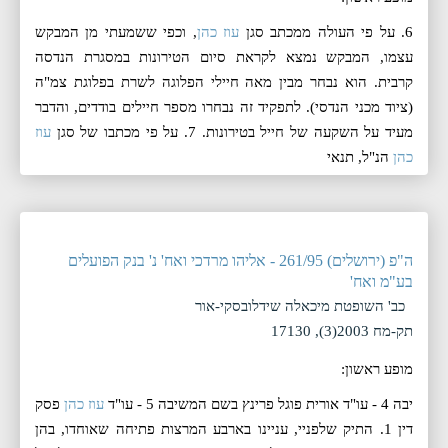
6. על פי העולה ממכתב סגן
עוז כהן
, וכפי ששמעתי מן המבקש
עצמו, המבקש נמצא לקראת סיום הטירונות במסגרת הנדסה
קרבית. הוא נבחר מבין מאה חיילי הפלוגה לשרת בפלוגת צמ"ה
(ציוד מכני הנדסי). לתפקיד זה נבחרו מספר חיילים בודדים, והדבר
מעיד על השקעה של חייל בטירונות. 7. על פי מכתבו של סגן
עוז
כהן
הנ"ל, תנאי
ה"פ (ירושלים) 261/95 - אליהו מרדכי ואח' נ' בנק הפועלים
בע"מ ואח'
כב' השופטת מיכאלה שידלובסקי-אור
תק-מח 2003(3), 17130
מופע ראשון:
יבה 4 - עו"ד אורית פוגל פרינץ בשם המשיבה 5 - עו"ד
עוז כהן
פסק
דין 1. התיק שלפניי, עניינו בארבע המרצות פתיחה שאוחדו, בהן