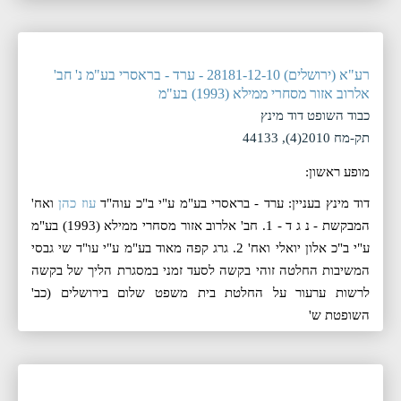
רע"א (ירושלים) 28181-12-10 - ערד - בראסרי בע"מ נ' חב'
אלרוב אזור מסחרי ממילא (1993) בע"מ
כבוד השופט דוד מינץ
תק-מח 2010(4), 44133
מופע ראשון:
דוד מינץ בעניין: ערד - בראסרי בע"מ ע"י ב"כ עוה"ד
עוז כהן
ואח'
המבקשת - נ ג ד - 1. חב' אלרוב אזור מסחרי ממילא (1993) בע"מ
ע"י ב"כ אלון יואלי ואח' 2. גרג קפה מאוד בע"מ ע"י עו"ד שי גבסי
המשיבות החלטה זוהי בקשה לסעד זמני במסגרת הליך של בקשה
לרשות ערעור על החלטת בית משפט שלום בירושלים (כב'
השופטת ש'