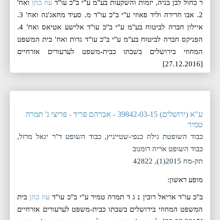
ר כחול לבן בניה, יזמות והשקעות בע"מ ע"י ב"כ עו"ד
עוז כהן
ואח'
2. אבו חרירה וליד פאוזי ע"י ב"כ עו"ד מ. סעיד מחאג'נה ואח' 3.
איילון חברה לביטוח בע"מ ע"י ב"כ עו"ד אלישע אטיאס ואח' 4.
הפניקס חברה לביטוח בע"מ ע"י ב"כ עו"ד גדות ואח' בית המשפט
המחוזי בירושלים בשבתו כבית-משפט לערעורים אזרחיים
[27.12.2016]
ע"א (ירושלים) 39842-03-15 - אברהם פריד - פריצי נ' תמרה
טמיר
כבוד השופטת גילה כנפי-שטייניץ, כבוד השופט ד"ר יגאל מרזל,
כבוד השופט אריה רומנוב
תק-מח 2015(1), 42822
מופע ראשון:
ב"כ עו"ד אריאל רובין נ ג ד תמרה טמיר ע"י ב"כ עו"ד
עוז כהן
בית
המשפט המחוזי בירושלים בשבתו כבית-משפט לערעורים אזרחיים