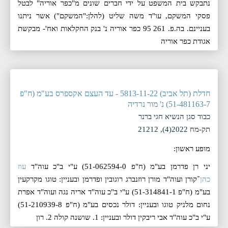
נתבקש בית המשפט על ידי חברים שונים מ"כפר אוריה" לבטל
פסקי המשקם, עו"ד משה שליט (להלן:"המשקם") אשר ניתנו
בעניינם. בה.פ. 261 95 כפר אוריה נ' בנק החקלאות ואח'- מבקשת
אגודת כפר אוריה
חדלת (תל אביב) 5813-11-22 - עד העצם אקספרס בע"מ (ח"פ
51-481163-7) נ' מור נרדיה
כבוד סגן הנשיא חגי ברנר
תק-מח 2022(4), 21212
מופע ראשון:
יני רן פדרמן בע"מ (ח"פ 51-062594-0) ע"י ב"כ עוה"ד
עוז
כהן
־קורן ועוה"ד מורן רוזנברג רוגובין ופדרמן ובעניין: טוגו מקרקעין
בע"מ (ח"פ 51-314841-1) ע"י ב"כ עוה"ד אריה נגה ועוה"ד אפרת
נחום מלניק טוגו ובעניין: דולר נכסים בע"מ (ח"פ 51-210939-8)
ע"י ב"כ עוה"ד אבי ריבקין דולר ובעניין: 1. שושנה קולה 2. רון